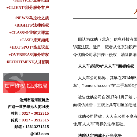
+SERVICE/业务范围
+CLIENT/部分服务客户
+NEWS/马拉松之战
+RIGHTS/法律维权
+CLASS/企业家大课堂
因认为优舫（北京）信息科技有限公
+CASE/原来如此
诉至法院。近日，记者从北京知识产
+HOT SPOT/热点议点
+OVERSEAS/海外维权
令优舫公司承担停止侵权、消除影响
+RECRUITMENT/人才招聘
人人车起诉为“人人车”商标维权
人人车公司诉称，其早在2014年5
车”、“renrenche.com”在“二
被告优舫公司自2017年1月开始，
沧州市运河区解放
面模仿原告，主观上具有明显的恶意
西路一世界华元大厦14楼
总机：
0317－3012315
优舫公司辩称，人人车公司不享有“
传真：
0317－3512315
使用“人人车”商标的法律基础。
邮箱：13613271315
@163.com
法院认定构成不正当竞争