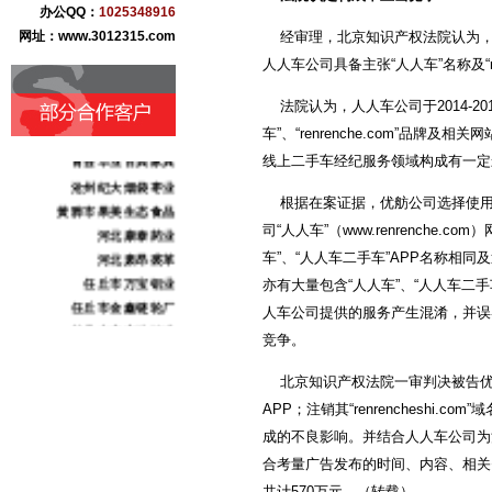
办公QQ：
1025348916
网址：www.3012315.com
经审理，北京知识产权法院认为，
人人车公司具备主张“人人车”名称及“r
法院认为，人人车公司于2014-2
盐百商贸集团
车”、“renrenche.com”品牌及
青县华业古典家具
线上二手车经纪服务领域构成有一定
沧州纪大烟袋枣业
根据在案证据，优舫公司选择使用与人人
黄骅市果美生态食品
河北康泰药业
司“人人车”（www.renrenche.c
河北肃昂裘革
车”、“人人车二手车”APP名称相同
任丘市万宝铝业
亦有大量包含“人人车”、“人人车二
任丘市金鑫链轮厂
人车公司提供的服务产生混淆，并误
献县本斋宏达铸造
竞争。
沧州市三庆日用化妆品
沧州东塑集团
北京知识产权法院一审判决被告优舫
献王集团
APP；注销其“renrenchesh
志诚化工
成的不良影响。并结合人人车公司为
骏驰伟业化工
合考量广告发布的时间、内容、相关
北京金阳农业科技
共计570万元。（转载）