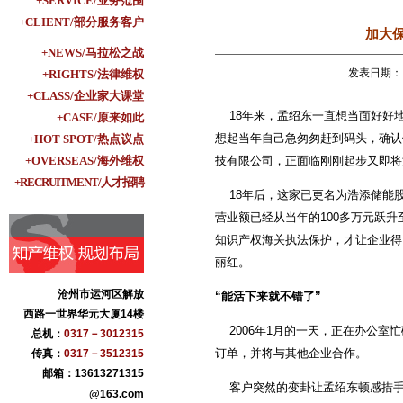
+SERVICE/业务范围
+CLIENT/部分服务客户
加大
+NEWS/马拉松之战
发表日期：1
+RIGHTS/法律维权
+CLASS/企业家大课堂
18年来，孟绍东一直想当面好好地
+CASE/原来如此
想起当年自己急匆匆赶到码头，确认
+HOT SPOT/热点议点
+OVERSEAS/海外维权
技有限公司，正面临刚刚起步又即将
+RECRUITMENT/人才招聘
18年后，这家已更名为浩添储能股
营业额已经从当年的100多万元跃升
知识产权海关执法保护，才让企业得
丽红。
沧州市运河区解放
“能活下来就不错了”
西路一世界华元大厦14楼
2006年1月的一天，正在办公室
总机：
0317－3012315
订单，并将与其他企业合作。
传真：
0317－3512315
邮箱：13613271315
客户突然的变卦让孟绍东顿感措手
@163.com