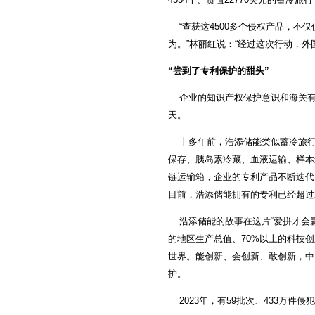
海捷现代教学设备
意大利基昂特数控机械
“查获这4500多个侵权产品，不
上海橡胶（香港）集团
为。”林丽红说：“经过这次行动，
中奥恒通（北京）电子
宝丰线缆
“尝到了专利保护的甜头”
企业的知识产权保护意识和海关有力
天。
十多年前，浩添储能类似蓄冷旅行
保存、胰岛素冷藏、血液运输、样本
链运输箱，企业的专利产品不断迭代
目前，浩添储能拥有的专利已经超过
浩添储能的故事在这片“爱拼才会赢
的地区生产总值、70%以上的科技
世界。能创新、会创新、敢创新，中
护。
2023年，有59批次、433万件