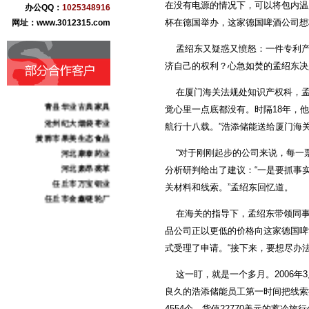
在没有电源的情况下，可以将包内温
办公QQ：
1025348916
杯在德国举办，这家德国啤酒公司想
网址：www.3012315.com
孟绍东又疑惑又愤怒：一件专利产
济自己的权利？心急如焚的孟绍东决
盐百商贸集团
在厦门海关法规处知识产权科，孟
青县华业古典家具
觉心里一点底都没有。时隔18年，
沧州纪大烟袋枣业
航行十八载。”浩添储能送给厦门海
黄骅市果美生态食品
河北康泰药业
“对于刚刚起步的公司来说，每一票
河北肃昂裘革
分析研判给出了建议：“一是要抓事
任丘市万宝铝业
关材料和线索。”孟绍东回忆道。
任丘市金鑫链轮厂
献县本斋宏达铸造
在海关的指导下，孟绍东带领同事
沧州市三庆日用化妆品
品公司正以更低的价格向这家德国啤
沧州东塑集团
式受理了申请。“接下来，要想尽办
献王集团
志诚化工
这一盯，就是一个多月。2006年
骏驰伟业化工
良久的浩添储能员工第一时间把线索
北京金阳农业科技
4554个、货值22770美元的蓄