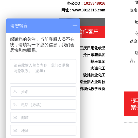
“8
办公QQ：
1025348916
黄骅市果美生态食品
改名
网址：www.3012315.com
河北康泰药业
河北肃昂裘革
记者
请您留言
任丘市万宝铝业
任丘市金鑫链轮厂
商标
感谢您的关注，当前客服人员不在
献县本斋宏达铸造
该企
线，请填写一下您的信息，我们会
沧州市三庆日用化妆品
尽快和您联系。
店主
沧州东塑集团
献王集团
合。
志诚化工
骏驰伟业化工
北京金阳农业科技
海捷现代教学设备
意大利基昂特数控机械
上海橡胶（香港）集团
中奥恒通（北京）电子
宝丰线缆