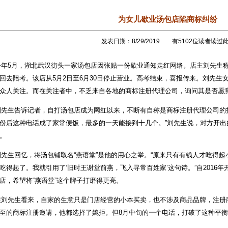
为女儿歇业汤包店陷商标纠纷
发表日期：8/29/2019 有5102位读者读过
5月，湖北武汉街头一家汤包店因张贴一份歇业通知走红网络。店主刘先生称
回去陪考。该店从5月2日至6月30日停止营业。高考结束，喜报传来。刘先生
众人关注。而在关注者中，不乏来自各地的商标注册代理公司，询问其是否愿意
生告诉记者，自打汤包店成为网红以来，不断有自称是商标注册代理公司的打
份后这种电话成了家常便饭，最多的一天能接到十几个。”刘先生说，对方开出
。
生回忆，将汤包铺取名“燕语堂”是他的用心之举。“原来只有有钱人才吃得起
吃得起了。我就引用了‘旧时王谢堂前燕，飞入寻常百姓家’这句诗。”自2016
店，希望将“燕语堂”这个牌子打磨得更亮。
先生看来，自家的生意只是门店经营的小本买卖，也不涉及商品品牌，注册
至的商标注册邀请，他都选择了婉拒。但8月中旬的一个电话，打破了这种平