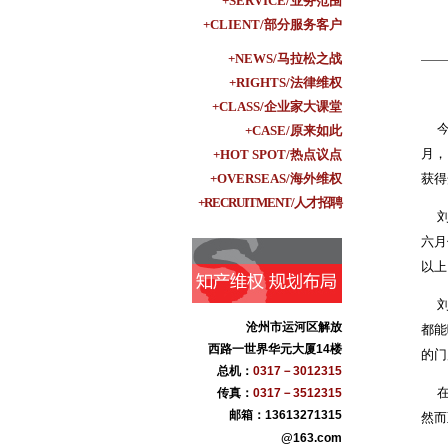
+SERVICE/业务范围
+CLIENT/部分服务客户
+NEWS/马拉松之战
+RIGHTS/法律维权
+CLASS/企业家大课堂
今年
+CASE/原来如此
月，
+HOT SPOT/热点议点
+OVERSEAS/海外维权
获得
+RECRUITMENT/人才招聘
刘先
六月
以上
刘先
沧州市运河区解放
都能
西路一世界华元大厦14楼
的门
总机：
0317－3012315
在刘
传真：
0317－3512315
盐百商贸集团
邮箱：13613271315
然而
青县华业古典家具
@163.com
沧州纪大烟袋枣业