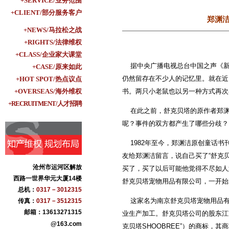
+SERVICE/业务范围
+CLIENT/部分服务客户
郑渊洁
+NEWS/马拉松之战
+RIGHTS/法律维权
+CLASS/企业家大课堂
据中央广播电视总台中国之声《新
+CASE/原来如此
仍然留存在不少人的记忆里。就在近
+HOT SPOT/热点议点
+OVERSEAS/海外维权
书。两只小老鼠也以另一种方式再次
+RECRUITMENT/人才招聘
在此之前，舒克贝塔的原作者郑渊
呢？事件的双方都产生了哪些分歧？
1982年至今，郑渊洁原创童话书
友给郑渊洁留言，说自己买了“舒克
沧州市运河区解放
买了，买了以后可能他觉得不尽如人
西路一世界华元大厦14楼
舒克贝塔宠物用品有限公司，一开始
总机：
0317－3012315
这家名为南京舒克贝塔宠物用品有限
传真：
0317－3512315
邮箱：13613271315
业生产加工。舒克贝塔公司的股东江苏
@163.com
克贝塔SHOOBREE”）的商标，