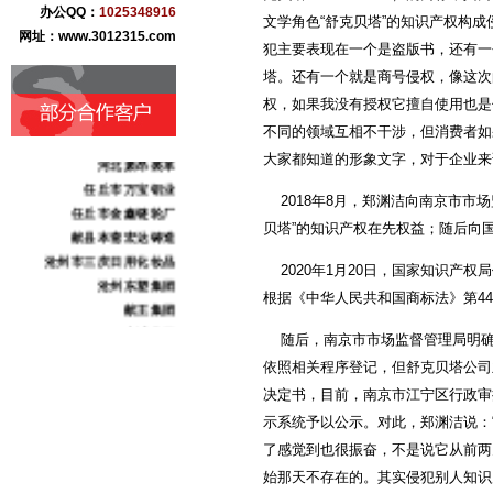
办公QQ：
1025348916
文学角色“舒克贝塔”的知识产权构
盐百商贸集团
网址：www.3012315.com
犯主要表现在一个是盗版书，还有一
青县华业古典家具
塔。还有一个就是商号侵权，像这次
沧州纪大烟袋枣业
权，如果我没有授权它擅自使用也是
黄骅市果美生态食品
不同的领域互相不干涉，但消费者如
河北康泰药业
河北肃昂裘革
大家都知道的形象文字，对于企业来
任丘市万宝铝业
2018年8月，郑渊洁向南京市市
任丘市金鑫链轮厂
贝塔”的知识产权在先权益；随后向
献县本斋宏达铸造
沧州市三庆日用化妆品
2020年1月20日，国家知识产权
沧州东塑集团
根据《中华人民共和国商标法》第4
献王集团
志诚化工
随后，南京市市场监督管理局明确依
骏驰伟业化工
依照相关程序登记，但舒克贝塔公司
北京金阳农业科技
决定书，目前，南京市江宁区行政审
海捷现代教学设备
示系统予以公示。对此，郑渊洁说：“
意大利基昂特数控机械
上海橡胶（香港）集团
了感觉到也很振奋，不是说它从前两
中奥恒通（北京）电子
始那天不存在的。其实侵犯别人知识